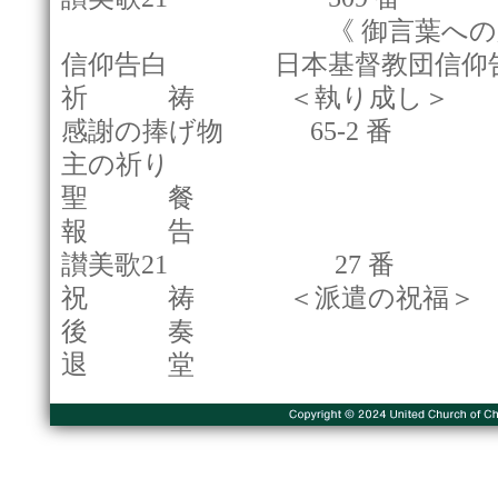
《 御言葉への応答
信仰告白 日本基督教団信
祈 祷 ＜執り成し＞
感謝の捧げ物 65-2 番
主の祈り
聖 餐
報 告
讃美歌21 27 番
祝 祷 ＜派遣の祝福＞
後 奏
退 堂