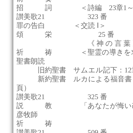
招 詞 ＜詩編 23章1～
讃美歌21 323 番
罪の告白 ＜交読 Ⅰ＞
頌 栄 25 番
《 神 の 言 葉 
祈 祷 ＜聖霊の導きを求
聖書朗読
旧約聖書 サムエル記下：12章1
新約聖書 ルカによる福音書：13
頁）
讃美歌21 325 番
説 教 「あなたが悔い改め
彦牧師
祈 祷
讃美歌21 509 番